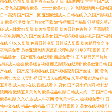
站在线
69性影院
福利资源在线
91自拍最新网址
青青草国产成
产乱子伦 老司机午夜影院 内射网站国产二区 97亚洲中文字幕 欧美性爱派对
人
黄色岛国网站
欧美一xxxxx
欧美gayv
91色情激情网
中国韩国
日本高清
国产国产一区
亚洲欧洲成人
日韩在线
久久国产影视综
网站 日韩啪啪在线视频 白丝学姐在线自慰 91色超碰香蕉 99热大 超碰人人骑
合
欧美69潮喷
伦理片app下载
激情视频国产精品
91草莓久草超
碰
成人性爱aa影院
欧美性爱插插
欧美日韩色黄片
91草莓影院
狼友97 91人妻在线 91大神高清无码 午夜偷拍福利 在线天堂资源 韩日1区 日
午夜电影网久久
国产丝袜美女
国产精彩视频
操碰视屏
国产福利
在线
91久久影院
免费日韩电影
日韩成人影视
欧美精品性交
午
韩性欧美 午夜成人AV 视频三级久久 午夜福利10 浮力操操逼 亚洲成人黄色网
夜宅男免费
另类亚洲色情
家庭乱伦理电影
91草B草B视频
国产
址 日本韩国不卡 欧美性爱1 少妇福利姬91 日本视频专区 欧美色图日本 草青
精品熟女一
国产巨乳在线观看
四虎免费91
国内精品无码短片
超碰成人操操
欧美猛交视频
西瓜影院在线观看
欧美做受日韩
国
青网站 国产美女 97福利社区视频 老熟女人ass 国产地址一二 影音先锋色精
产在线一
国产原创视频在线
国产视频高清
国产丝袜一区
黄色
av网址大全
人妻乱视
国产成人在线网站
久草视频资源站
综合
东 久草免费福利资源 91黑丝av a片在线网站 91fuli在线 日韩一级片VV 午夜
五月香
成人app在线
四虎试看
91男女
国产男小鲜肉同
福利影
院网站
激情五月天色色
欧美极品电影
日韩成人第一页
国产日韩
福利三级导航 久草作爱 五月涩婷婷导航 成人色福利导航 AV偷拍偷窥 亚洲男
欧美电影
久久机热
成人午夜网
黄色天堂男人
操视频免费91
日
韩中文在线
精品中的精品
97国产精品视频
91美女在线视频
51
女操逼视频 日韩欧美国产一区 青青草操逼视频 91综合视频 亚洲五月天偷拍