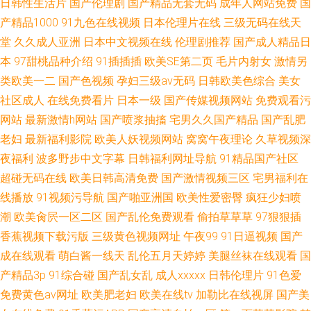
日韩性生活片
国产伦理剧
国产精品无套无码
成年人网站免费
国
产精品1000
91九色在线视频
日本伦理片在线
三级无码在线天
堂
久久成人亚洲
日本中文视频在线
伦理剧推荐
国产成人精品日
本
97甜桃品种介绍
91插插插
欧美SE第二页
毛片内射女
激情另
类欧美一二
国产色视频
孕妇三级av无码
日韩欧美色综合
美女
社区成人
在线免费看片
日本一级
国产传媒视频网站
免费观看污
网站
最新激情h网站
国产喷浆抽搐
宅男久久国产精品
国产乱肥
老妇
最新福利影院
欧美人妖视频网站
窝窝午夜理论
久草视频深
夜福利
波多野步中文字幕
日韩福利网址导航
91精品国产社区
超碰无码在线
欧美日韩高清免费
国产激情视频三区
宅男福利在
线播放
91视频污导航
国产啪亚洲国
欧美性爱密臀
疯狂少妇喷
潮
欧美肏屄一区二区
国产乱伦免费观看
偷拍草草草
97狠狠插
香蕉视频下载污版
三级黄色视频网址
午夜99
91日逼视频
国产
成在线观看
萌白酱一线天
乱伦五月天婷婷
美腿丝袜在线观看
国
产精品3p
91综合碰
国产乱女乱
成人xxxxx
日韩伦理片
91色爱
免费黄色av网址
欧美肥老妇
欧美在线tv
加勒比在线视屏
国产美