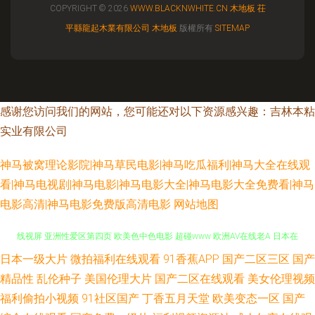
COPYRIGHT © 2026
WWW.BLACKNWHITE.CN
木地板
茌
平縣龍起木業有限公司
木地板
版權所有
SITEMAP
感谢您访问我们的网站，您可能还对以下资源感兴趣：吉林本粘
实业有限公司
神马被窝理论影院|神马草民电影|神马吃瓜福利|神马大全在线观
看|神马电视剧|神马电影|神马电影大全|神马电影大全免费看|神马
电影高清|神马电影免费版高清电影
网站地图
日本一级大片
微拍福利在线观看
91香蕉APP
国产二区三区
国产
国产精品乱子伦 久操超碰 黑丝巨乳极品 丝袜足交在线 超碰在线91站 超碰在
精品性
乱伦种子
美国伦理大片
国产二区在线观看
美女伦理视频
线视屏 亚洲性爱区第四页 欧美色中色电影 超碰www 欧洲AV在线老A 日本在
福利偷拍小视频
91社区国产
丁香五月天堂
欧美变态一区
国产