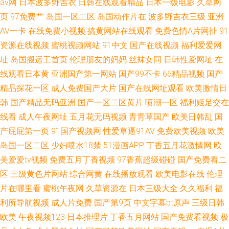
av网
日本波多野吉衣
日韩在线观看精品
日本一级电影
久草网
页
97免费艹
岛国一区二区
岛国动作片在
波多野吉衣三级
亚洲
AV一卡
在线免费小视频
搞黄网站在线观看
免费色情A片网扯
91
资源在线视频
蜜桃视频网站
91中文
国产在线视频
福利爱爱网
址
岛国搬运工首页
伦理朋友的妈妈
丝袜女同
日韩性爱网址
在
线观看日本黄
亚洲国产第一网站
国产99不卡
66精品视频
国产
精品探花一区
成人免费国产大片
国产在线网址观看
欧美激情日
韩
国产精品无码亚洲
国产一区二区黄片
喷潮一区
福利姬足交在
线看
成人午夜网址
五月花无码视频
青青草国产
欧美日韩乱
国
产屁屁第一页
91国产视频网
性爱草逼91AV
免费欧美视频
欧美
岛国一区二区
少妇喷水18禁
51漫画APP
丁香五月花激情网
欧
美爱爱tv视频
免费五月丁香视频
97香蕉超级碰碰
国产免费看二
区
三级黄色片网站
综合网黄
在线播放观看
欧美电影在线
伦理
片在哪里看
蜜桃午夜网
久草资源在
日本三级大全
久久福利
福
利所导航视频
成人片免费
国产第9页
中文字幕bt原声
三级日韩
欧美
午夜视频123
日本推理片
丁香五月网站
国产免费看视频
极