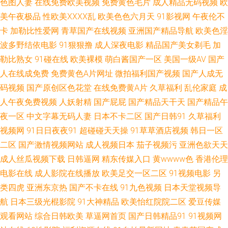
色图人妻
在线免费欧美视频
免费黄色毛片
成人精品无码视频
欧
在线久久 欧美岛国网站 日韩黄色AV网站 日本3级中文字幕 91大神最新地址
美午夜极品
性欧美ⅩⅩⅩⅩ乱
欧美色色六月天
91影视网
午夜伦不
卡
加勒比性爱网
青草国产在线视频
亚洲国产精品导航
欧美色淫
51黑料福利社 深夜视频福利无码 超碰超逼 精品中文在线 91永久 岛国搬运最
波多野结依电影
91狠狠撸
成人深夜电影
精品国产美女剃毛
加
勒比熟女
91碰在线
欧美裸模
萌白酱国产一区
美国一级AV
国产
新网址 浮力麻豆影院 超碰碰人人操 在线观看国产91 91超碰资源站 豆花国产
人在线成免费
免费黄色A片网址
微拍福利国产视频
国产人成无
码视频
国产原创区色花堂
在线免费黄A片
久草福利
乱伦家庭
成
大香蕉视频99 美女干逼 伊人一线二线 人人操操 国产白丝探花 六月天色色网
人午夜免费视频
人妖射精
国产屁屁
国产精品天干天
国产精品午
站 超碰人妻日韩 欧美成人日韩中文 日韩成人综合网 97不卡视频 国产偷自第
夜一区
中文字幕无码人妻
日本不卡二区
国产日韩91
久草福利
视频网
91日日夜夜91
超碰碰天天操
91草草酒店视频
韩日一区
七页 国产微拍福利一区 91超碰在线 伊人久久精品区 超碰在线人人 午夜狼窝
二区
国产激情视频网站
成人视频日本
茄子视频污
亚洲色欲天天
成人丝瓜视频下载
日韩逼网
精东传媒入口
黄wwww色
香港伦理
AV 91主播福利视频 在线观看视频污 国产精品第8页 狠狠干狠狠艹 av狼人社
电影在线
成人影院在线播放
欧美足交一区二区
91视频电影
另
类四虎
亚洲东京热
国产不卡在线
91九色视频
日本天堂视频导
av 国产VA在线 97不卡视频 青青草中文娱乐网 91叉啊插 国产岳母理论9 免
航
日本三级光棍影院
91大神精品
欧美怡红院院二区
爱豆传媒
费久久伊人网 97欧美超碰在线 久久尤物天堂 巨乳福利导航 日韩福利 精品国
观看网站
综合日韩欧美
草逼网首页
国产日韩精品91
91视频网