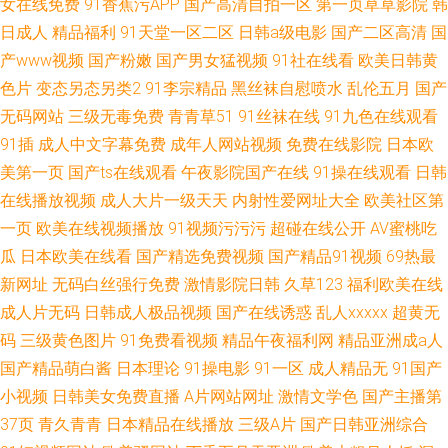
女在线免费
91香蕉污APP
国产高清自拍一区
第一页草草影院
韩
日成人
精品福利
91天堂一区二区
日韩a级电影
国产二区高清
国
产www视频
国产粉嫩
国产男女猛视频
91社在线看
欧美日韩黄
色片
变态另态另类2
91李宗精品
黑丝袜自慰喷水
乱伦五月
国产
无码网站
三级无毒免费
青青草51
91丝袜在线
91九色在线观看
91插
成人中文字幕免费
成年人网站视频
免费在线影院
日本欧
美第一页
国产ts在线观看
午夜影院国产在线
91操在线观看
日韩
在线播放视频
成人大片一级天天
内射性爱网址大全
欧美社区第
一页
欧美在线视频播放
91视频污污污
超碰在线公开
AV蜜桃吃
瓜
日本欧美在线看
国产精选免费视频
国产精品91视频
69热最
新网址
无码白丝强行免费
激情影院日韩
久草123
福利欧美在线
成人片无码
日韩成人极品视频
国产在线诱惑
乱人xxxxx
超黄无
码
三级黄色图片
91免费看视频
精品午夜福利网
精品亚洲成a人
国产精品萌白酱
日本理论
91操电影
91一区
成人精品无
91国产
小视频
日韩美女免费直播
A片网站网址
激情文学色
国产主播第
37页
青久青青
日本精品在线播放
三级A片
国产日韩亚洲综合