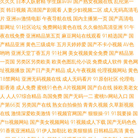
久久久
日本人妖射精
学生妹avav
国产熟女视频在线
乱伦第一
页
韩日视频
高清国产剧观看
人妻少妇视频二区
成人无码高清毛
片
亚洲av激情电影
午夜导航在线
国内主播第一页
国产高清电
影网址
91社区论坛
免费网站黄色在线
久久偷拍高清亚洲
91午
夜在线免费
亚洲精品第五页
麻豆网站在线观看
91精选国产
国
产精品亚洲
黄色三级成年
五月天婷婷爱
国产不卡小视频
AV色
哟哟
亚洲天堂丁香五月
91社网
美女视频黄全免费
国产精品第
一页国
另类区另类欧美
欧美色图乱伦小说
免费成人软件
黄色网
址视频播放
国产日产美产精品
成人午夜视频
伦理视频网站
黄色
18禁网站
亚洲无码视频在线
成人无码看片
91原创社区
伦理电
影香港
成人免费
蜜桃91色色
A片视频网
国产自在线
操欧美老女
人
人人97综合精品
岛国免费
国产无码一二
蜜桃tv网站入口
国
产第66页
另类国产在线
熟女自拍偷拍
青青久视频
久草新视频
在线
激情深爱欧美激情
91视频官网国产
狠狠操-91
91我要操
国
产ts视频网站
国产美女视频网站
91视频成人下载
国产无码色色
91香蕉亚洲精品
91伊人加勒比
欧美狠狠插
日韩精品高清
黄色