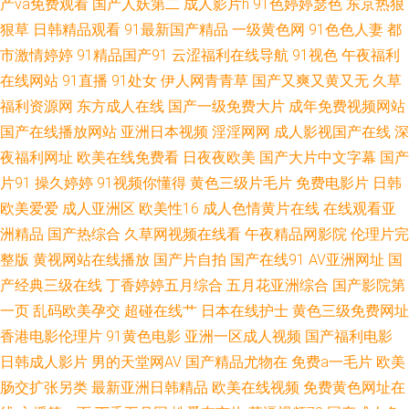
产va免费观看
国产人妖第二
成人影片h
91色婷婷瑟色
东京热狠
精选 3级A毛片 在线超鹏 白丝自慰网站91 操逼网站三级 天堂网成人网 超碰
狠草
日韩精品观看
91最新国产精品
一级黄色网
91色色人妻
都
市激情婷婷
91精品国产91
云涩福利在线导航
91视色
午夜福利
操操日 大香蕉9999 少妇日皮 wwwc超碰 天天干天天操天天 午夜国产色色AV
在线网站
91直播
91处女
伊人网青青草
国产又爽又黄又无
久草
福利资源网
东方成人在线
国产一级免费大片
成年免费视频网站
欧美激情另类 青青操久操视频 加勒比激情综合 97超碰伊人 极品韩国无码 国
国产在线播放网站
亚洲日本视频
淫淫网网
成人影视国产在线
深
夜福利网址
欧美在线免费看
日夜夜欧美
国产大片中文字幕
国产
产AV理论电影 91伦理 肏屄免费 91国产白浆高潮 国产精品久久AV 超碰91伊
片91
操久婷婷
91视频你懂得
黄色三级片毛片
免费电影片
日韩
欧美爱爱
成人亚洲区
欧美性16
成人色情黄片在线
在线观看亚
人 午夜色色影院 99热逼逼 91蜜桃 狼人伊人亚洲 老司机午夜影院 91路cn 亚
洲精品
国产热综合
久草网视频在线看
午夜精品网影院
伦理片完
洲黄色网址 另类综合首页 婷婷春色五月天 91黄色变态视频 黄污网页在线观
整版
黄视网站在线播放
国产片自拍
国产在线91
AV亚洲网址
国
产经典三级在线
丁香婷婷五月综合
五月花亚洲综合
国产影院第
看 91色男人 成人a视频网 色五月超碰 日韩123AV 青娱乐91精品 九一网站白
一页
乱码欧美孕交
超碰在线艹
日本在线护士
黄色三级免费网址
香港电影伦理片
91黄色电影
亚洲一区成人视频
国产福利电影
虎 伊人草草 国产三级小视频 欧美性爱网络 东京热自慰自行车 免费网站高清
日韩成人影片
男的天堂网AV
国产精品尤物在
免费a一毛片
欧美
肠交扩张另类
最新亚洲日韩精品
欧美在线视频
免费黄色网址在
91 日韩在线视频观看 人妖自慰网址 大香蕉伊99 日韩成人有码 欧亚五区三级