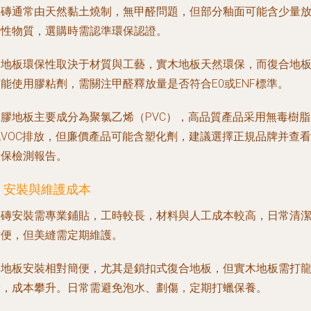
瓷磚通常由天然黏土燒制，無甲醛問題，但部分釉面可能含少量
射性物質，選購時需認準環保認證。
木地板環保性取決于材質與工藝，實木地板天然環保，而復合地
能使用膠粘劑，需關注甲醛釋放量是否符合E0或ENF標準。
塑膠地板主要成分為聚氯乙烯（PVC），高品質產品采用無毒樹脂
低VOC排放，但廉價產品可能含塑化劑，建議選擇正規品牌并查看
環保檢測報告。
. 安裝與維護成本
瓷磚安裝需專業鋪貼，工時較長，材料與人工成本較高，日常清
方便，但美縫需定期維護。
木地板安裝相對簡便，尤其是鎖扣式復合地板，但實木地板需打
骨，成本攀升。日常需避免泡水、劃傷，定期打蠟保養。