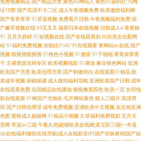
免费视频精品
国产精品另类
黄色AV网站人
黄色91福利社
污网
址18禁
国产高清不卡二区
成人午夜视频免费
欧美激情福利网
国产青青青草
91草逼视频
免费看片日韩
午夜视频福利免费
国
产嫩草视频在线
69叉叉叉
最新日本在线视频
日韩成人a
青青操
91
五月天婷婷
91短视频在线
国产在线观看的
白丝美女自慰网
站
91福利免费视频
加勒比91AV
91在线观看
黄网站av在线
国产
视频
狠狠擼狠狠擼
91桃色小视频
91激情
91干啪啪
青青操青青
干
主播诱惑无码专区
欧美视频电影
91播放
麻豆桃色网站
亚洲
欧美国产另类
欧美伦理另类
国产刺激对白
在线观看91精品
欧
美成年视频
操碰操揉
成人微拍福利导航
亚洲欧美国产日韩
成年
在线观看免费
岛国精品在线播放
狠狠撸第四色
欧美一页
女同电
影在线观看
91网国产尤物在
毛片网站黄色
狼人三级片
高清男
同
国产日韩伦理淫
成年免费视频
亚洲欧美中文视频
东京热亚洲
色图
蜜桃成人超碰网
91精品小视频
久草福利免费视影
五月天
堂网
草逼av三级
午夜久色|超碰欧美在线|欧亚五区三级|一本道
ab在线|福利微拍在线导航|成人在线影音|91国产丝袜射精|国产妞