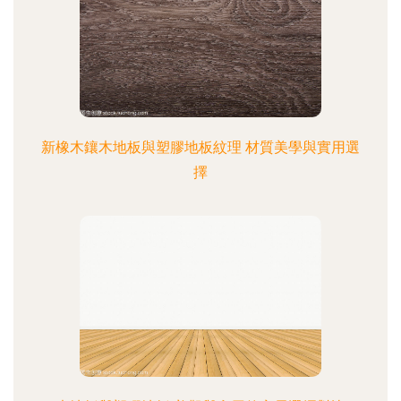
新橡木鑲木地板與塑膠地板紋理 材質美學與實用選
擇