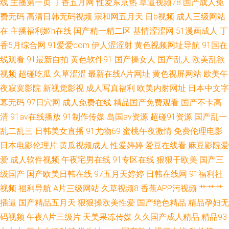
线
主播第一页
丁香五月网
性爱东京热
草逼视频78
国产成人免
费无码
高清日韩无码视频
宗和网五月天
日b视频
成人三级网站
免费看黃色网
在
主播福利姬h在线
国产精一精二区
基情涩涩网
51漫画成人
丁
香5月综合网
91爱爱com
伊人涩涩射
黄色视频网址导航
91国在
线观看
91最新自拍
黄色软件91
国产操女人
国产乱人
欧美乱欲
视频
超碰吃瓜
久草涩涩
最新在线A片网址
黄色视屏网站
欧美午
夜寂寞影院
新视觉影视
成人写真福利
欧美内射网址
日本中文字
幕无码
97日穴网
成人免费在线
精品国产免费观看
国产不卡高
清
91av在线播放
91制作传媒
岛国av资源
超碰91资源
国产乱一
乱二乱三
日韩美女直播
91尤物69
蜜桃午夜激情
免费伦理电影
日本电影伦理片
黄瓜视频成人
性爱婷婷
爱豆在线看
麻豆影院爱
爱
成人软件视频
午夜宅男在线
91专区在线
狠狠干欧美
国产三
级国产
国产欧美日韩在线
97五月天婷婷
日韩在线网
91福利社
视频
福利导航
A片三级网站
久草视频8
香蕉APP污视频
艹艹艹
插逼
国产精品五月天
狠狠操欧美性爱
国产绝色精品
精品孕妇无
码视频
午夜A片三级片
天美果冻传媒
久久国产成人精品
精品93