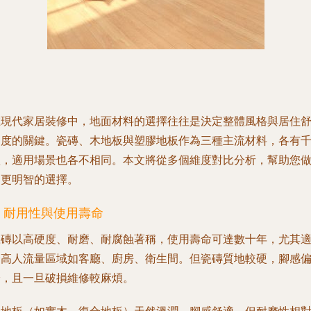
在現代家居裝修中，地面材料的選擇往往是決定整體風格與居住
適度的關鍵。瓷磚、木地板與塑膠地板作為三種主流材料，各有
秋，適用場景也各不相同。本文將從多個維度對比分析，幫助您
出更明智的選擇。
. 耐用性與使用壽命
瓷磚
以高硬度、耐磨、耐腐蝕著稱，使用壽命可達數十年，尤其
合高人流量區域如客廳、廚房、衛生間。但瓷磚質地較硬，腳感
冷，且一旦破損維修較麻煩。