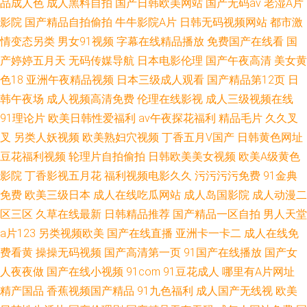
品成人色
成人黑料自拍
国产日韩欧美网站
国产无码av
老湿A片
影院
国产精品自拍偷拍
牛牛影院A片
日韩无码视频网站
都市激
情变态另类
男女91视频
字幕在线精品播放
免费国产在线看
国
产婷婷五月天
无码传媒导航
日本电影伦理
国产午夜高清
美女黄
色18
亚洲午夜精品视频
日本三级成人观看
国产精品第12页
日
韩午夜场
成人视频高清免费
伦理在线影视
成人三级视频在线
91理论片
欧美日韩性爱福利
av午夜探花福利
精品毛片
久久叉
叉
另类人妖视频
欧美熟妇穴视频
丁香五月V国产
日韩黄色网址
豆花福利视频
轮理片自拍偷拍
日韩欧美美女视频
欧美A级黄色
影院
丁香影视五月花
福利视频电影久久
污污污污免费
91金典
免费
欧美三级日本
成人在线吃瓜网站
成人岛国影院
成人动漫二
区三区
久草在线最新
日韩精品推荐
国产精品一区自拍
男人天堂
a片123
另类视频欧美
国产在线直播
亚洲卡一卡二
成人在线免
费看黄
操操无码视频
国产高清第一页
91国产在线播放
国产女
人夜夜做
国产在线小视频
91com
91豆花成人
哪里有A片网址
精产国品
香蕉视频国产精品
91九色福利
成人国产无线视
欧美