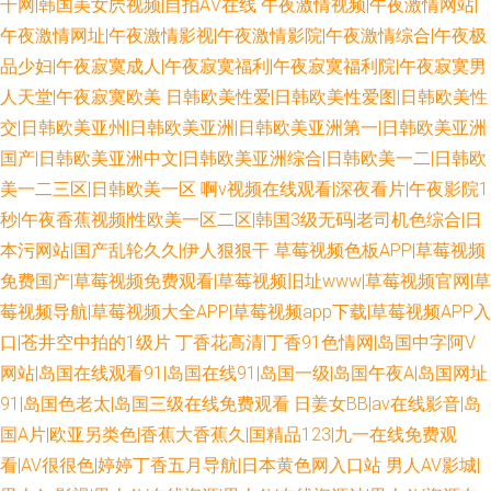
干网|韩国美女屄视频|自拍AⅤ在线
午夜激情视频|午夜激情网站|
午夜激情网址|午夜激情影视|午夜激情影院|午夜激情综合|午夜极
品少妇|午夜寂寞成人|午夜寂寞福利|午夜寂寞福利院|午夜寂寞男
人天堂|午夜寂寞欧美
日韩欧美性爱|日韩欧美性爱图|日韩欧美性
交|日韩欧美亚州|日韩欧美亚洲|日韩欧美亚洲第一|日韩欧美亚洲
国产|日韩欧美亚洲中文|日韩欧美亚洲综合|日韩欧美一二|日韩欧
美一二三区|日韩欧美一区
啊v视频在线观看|深夜看片|午夜影院1
秒|午夜香蕉视频|性欧美一区二区|韩国3级无码|老司机色综合|日
本污网站|国产乱轮久久|伊人狠狠干
草莓视频色板APP|草莓视频
免费国产|草莓视频免费观看|草莓视频旧址www|草莓视频官网|草
莓视频导航|草莓视频大全APP|草莓视频app下载|草莓视频APP入
口|苍井空中拍的1级片
丁香花高清|丁香91色情网|岛国中字阿V
网站|岛国在线观看91|岛国在线91|岛国一级|岛国午夜A|岛国网址
91|岛国色老太|岛国三级在线免费观看
日姜女BB|av在线影音|岛
国A片|欧亚另类色|香蕉大香蕉久|国精品123|九一在线免费观
看|AV很很色|婷婷丁香五月导航|日本黄色网入口站
男人AV影城|