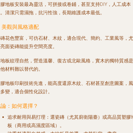
塑膠地板安裝最為靈活，可拼接或卷鋪，甚至支持DIY，人工成本
低。清潔只需濕拖，抗污性強，長期維護成本最低。
. 美觀與風格適配
瓷磚花色豐富，可仿石材、木紋，適合現代、簡約、工業風等，
其亮面瓷磚能提升空間亮度。
木地板紋理自然，營造溫馨、復古或北歐風格，實木的獨特質感
其他材料難以替代的。
塑膠地板印刷技術先進，能高度還原木紋、石材甚至創意圖案，
格多變，適合個性化設計。
結論：如何選擇？
追求耐用與易打理
：選瓷磚（尤其廚衛陽臺）或高品質塑膠
板（商用或高濕度區域）。