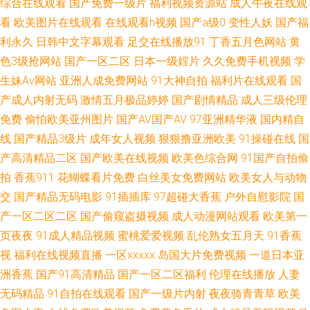
综合在线观看
国产免费一级片
福利视频资源站
成人午夜在线观
线免费网 深夜寂寞影院 www91牛 91偷拍探花网站 91啦九色绿帽 美女强网
看
欧美图片在线观看
在线观看h视频
国产a级0
变性人妖
国产福
利永久
日韩中文字幕观看
足交在线播放91
丁香五月色网站
黄
址 亚洲成人午夜剧场 51AV国产 成人福利软件导航 91黑丝美女诱惑 欧美不
色3级抢网站
国产一区二区
日本一级婬片
久久免费手机视频
学
生妹Av网站
亚洲人成免费网站
91大神自拍
福利片在线观看
国
卡交配视频 俺去也激情文学 91网在线 色亭亭福利导航 AV在线资源站 91高
产成人内射无码
激情五月极品婷婷
国产剧情精品
成人三级伦理
清免费视频 日本婷婷 亚洲九九 超碰人人摸人人操 韩日色资源 18禁黄站 福
免费
偷怕欧美亚州图片
国产AV国产AV
97亚洲精华液
国内精自
线
国产精品3级片
成年女人视频
狠狠撸亚洲欧美
91操碰在线
国
利嫩草在线导航 av撸撸com 91白丝足交 欧美野外性V 天天干精品 无码爆乳
产高清精品二区
国产欧美在线视频
欧美色综合网
91国产自拍偷
拍
香蕉911
花蝴蝶看片免费
白丝美女免费网站
欧美女人与动物
久久 欧美激情熟妇 狠狠干哦日本 尤物网站91 91白丝美女 无码论坛 操逼首
交
国产精品无码电影
91插插库
97超碰大香蕉
户外自慰影院
国
产一区二区二区
国产偷窥盗摄视频
成人动漫网站观看
欧美第一
页 91熊猫tv网页 51福利视频导航 男人午夜影院 久草最新网址 极品户外露出
页夜夜
91成人精品视频
蜜桃爱爱视频
乱伦熟女五月天
91香蕉
视
福利在线视频直播
一区xxxxx
岛国大片免费视频
一道日本亚
国产精品第36页 人人射人人 国产91在线观看 欧美成人手机版 91人妻人人干
洲香蕉
国产91高清精品
国产一区二区福利
伦理在线播放
人妻
爱豆传媒九色视频 超碰97在线看 日韩免费成人网站 精品久久超碰 国语精品
无码精品
91自拍在线观看
国产一级片内射
夜夜骑青青草
欧美