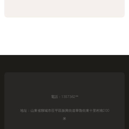
電話：1357362**
地址：山東省聊城市茌平區振興街道華魯街東十里村南200
米