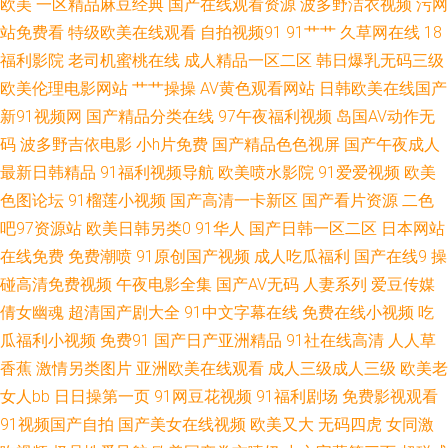
欧美
一区精品麻豆经典
国产在线观看资源
波多野洁衣视频
污网
91豆花 国产精品毛片 亚洲成人网站大全 操熟女视频播放 亚洲97 午夜熟女福
站免费看
特级欧美在线观看
自拍视频91
91艹艹
久草网在线
18
福利影院
老司机蜜桃在线
成人精品一区二区
韩日爆乳无码三级
利网 人人摸97视频 性爱WWW 黄色色情网站 97在线综合 伦理第一页 海角
欧美伦理电影网站
艹艹操操
AV黄色观看网站
日韩欧美在线国产
新91视频网
国产精品分类在线
97午夜福利视频
岛国AV动作无
tv91 久草涩涩 91成人版 色色一本道 超碰人摸 久久伊人超碰 91精品10 豆花
码
波多野吉依电影
小h片免费
国产精品色色视屏
国产午夜成人
最新日韩精品
91福利视频导航
欧美喷水影院
91爱爱视频
欧美
av岛国 成人福利视频影院 国产69精品麻豆 97夜夜夜 99超碰资源总站 亚洲
色图论坛
91榴莲小视频
国产高清一卡新区
国产看片资源
二色
天堂视频网 99公开超碰 91无毒精选探花 午夜剧院 另类网址 久久天堂国产情
吧97资源站
欧美日韩另类0
91华人
国产日韩一区二区
日本网站
在线免费
免费潮喷
91原创国产视频
成人吃瓜福利
国产在线9
操
侣 四虎性爱欧美 久久草热婷首页 成人伊人性爱网 黄色电影导航 韩国三级亚
碰高清免费视频
午夜电影全集
国产AV无码
人妻系列
爱豆传媒
倩女幽魂
超清国产剧大全
91中文字幕在线
免费在线小视频
吃
洲综合 91性情网站 微拍秒拍福利99 大香蕉福利网 91在线欧洲 天天日日干
瓜福利小视频
免费91
国产日产亚洲精品
91社在线高清
人人草
香蕉
激情另类图片
亚洲欧美在线观看
成人三级成人三级
欧美老
女优破解网 91线上看 婷婷色福利导航 伊人久久婷婷 成人AⅤ色导航 久草手
女人bb
日日操第一页
91网豆花视频
91福利剧场
免费影视观看
91视频国产自拍
国产美女在线视频
欧美又大
无码四虎
女同激
机在线 91伊人五月天 人人干人人操人妻 91成人在线初夜 男人色色天堂 国产