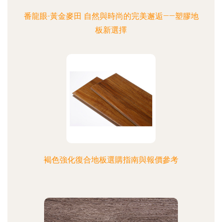
番龍眼-黃金麥田 自然與時尚的完美邂逅——塑膠地
板新選擇
褐色強化復合地板選購指南與報價參考