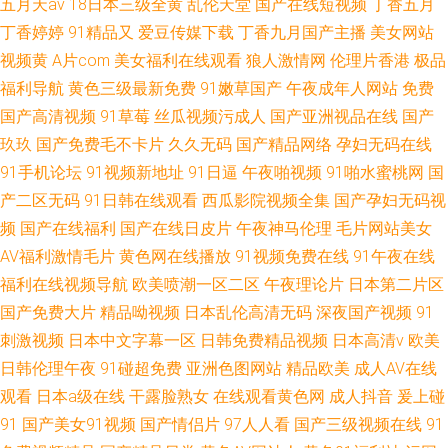
五月天av
18日本三级全黄
乱伦天堂
国产在线短视频
丁香五月
丁香婷婷
91精品又
爱豆传媒下载
丁香九月国产主播
美女网站
视频黄
A片com
美女福利在线观看
狼人激情网
伦理片香港
极品
福利导航
黄色三级最新免费
91嫩草国产
午夜成年人网站
免费
国产高清视频
91草莓
丝瓜视频污成人
国产亚洲视品在线
国产
玖玖
国产免费毛不卡片
久久无码
国产精品网络
孕妇无码在线
91手机论坛
91视频新地址
91日逼
午夜啪视频
91啪水蜜桃网
国
产二区无码
91日韩在线观看
西瓜影院视频全集
国产孕妇无码视
频
国产在线福利
国产在线日皮片
午夜神马伦理
毛片网站美女
AV福利激情毛片
黄色网在线播放
91视频免费在线
91午夜在线
福利在线视频导航
欧美喷潮一区二区
午夜理论片
日本第二片区
国产免费大片
精品呦视频
日本乱伦高清无码
深夜国产视频
91
刺激视频
日本中文字幕一区
日韩免费精品视频
日本高清v
欧美
日韩伦理午夜
91碰超免费
亚洲色图网站
精品欧美
成人AV在线
观看
日本a级在线
干露脸熟女
在线观看黄色网
成人抖音
爰上碰
91
国产美女91视频
国产情侣片
97人人看
国产三级视频在线
91