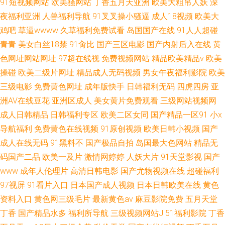
91短视频网站
欧美骚网站
丁香五月天亚洲
欧美大粗吊人妖
深
夜福利亚洲
人兽福利导航
91叉叉操小骚逼
成人18视频
欧美大
鸡吧
草逼wwww
久草福利免费试看
岛国国产在线
91人人超碰
青青
美女白丝18禁
91肏比
国产三区电影
国产内射后入在线
黄
色网址网站网址
97超在线视
免费视频网站
精品欧美精品v
欧美
操碰
欧美二级片网址
精品成人无码视频
男女午夜福利影院
欧美
三级电影
免费黄色网址
成年版快手
日韩福利无码
四虎四房
亚
洲AV在线豆花
亚洲区成人
美女黄片免费观看
三级网站视频网
成人日韩精品
日韩福利专区
欧美二区女同
国产精品一区91
小x
导航福利
免费黄色在线视频
91原创视频
欧美日韩小视频
国产
成人在线无码
91黑料不
国产极品自拍
岛国最大色网站
精品无
码国产二品
欧美一及片
激情网婷婷
人妖大片
91天堂影视
国产
www
成年人伦理片
高清日韩电影
国产尤物视频在线
超碰福利
97视屏
91看片入口
日本国产成人视频
日本日韩欧美在线
黄色
资料入口
黄色网三级毛片
最新黄色av
麻豆影院免费
五月天堂
丁香
国产精品水多
福利所导航
三级视频网站J
51福利影院
丁香