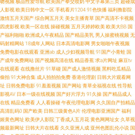
吻视频
极品性爱导航
欧美国产拳交喷奶
中文字幕第三页
超碰成
天天无日日 AV午夜福利导航 亚洲黄色AU 91超碰人人看 福利天堂91 国产黄
人影视
欧美日韩中文一区
手机看片1204
91色快播
福利撸影院
激情五月天国产
综合网五月天
美女主播青草
国产高清不卡视频
色自拍网址 狠狠撸天天操 大香蕉依然在线 超碰在线人人91 四虎影院人妻 欧
四虎影视
欧美一区在线
操碰视频
五月天婷婷欧美
欧美大BB
国
产福利啪啪
欧洲成人午夜精品
国产精品美乳
男人操蜜桃视频
无
美成人草草影视 五月天性爱网站 91官网网页版 97福利超碰在线 欧洲色网91
码射精网站
18成年人网站
日本高清电影网
男女啪啪午夜视频
免费电影在线观看
亚洲ab
成人少妇视频导航
91国产小青蛙
国
超碰成人91 豆花av网站 尤物网成人 海角人妻91 欧美草逼网 韩日av无码 熟
产成年免费网站
国产视频高清在线
精品香蕉
求a片网址
麻豆tv
在线观看
在线撸丝片
91草碰
国产成人激情视频
黑料吃瓜精品
女丝袜 日韩欧美大B 91高清视频网站 成人三级网站免费 成人av伊人网 日韩
偷拍
91大神合集
成人拍拍拍免费
香港伦理剧
日韩大片观看网
av123 在线看视频污 超碰公开免费 欧美精品一级片 变态另类综合网 豆花视
址
日韩免费电影
91羞羞视频
国产网站
青草全福视在线
性导航
影视AV
日本一级在线视频
国产好片浮力
91久操
国产精品成人
频久久 超碰在线视屏 91色人妻 97资源网色色 国产精品自拍官网 青青青色在
在线
精品免费看
人人看操碰
午夜伦理电影网
久久国自产拍精品
高清乱码0
国产欧美
日韩三级黄色A片
伦理电影亚洲国产
福利
线 97搞色 另类图片亚洲色图 91美女网站 久热青草 久草超碰 成人AV三级传
姬黄色网址
欧美伊人影院
丁香成人五月花
黄色网网址女
久草视
频最新网址
日韩大片在线看
久久亚洲人成
亚州色图乱伦小说
国
媒 三级午夜影院 天堂AV导航 俺去也视频 国精品123 国产久艹视频 国产传媒