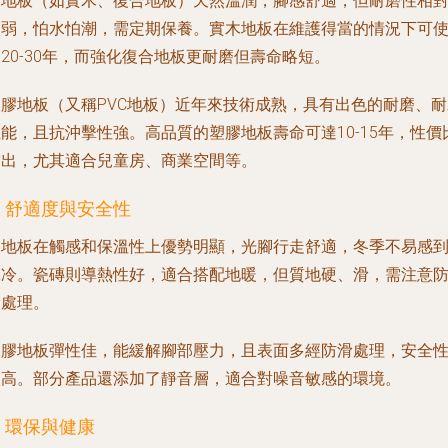
木地板
（如實木、復合地板）天然溫潤，腳感舒適，但耐磨性相
較弱，怕水怕潮，需定期保養。實木地板在維護得當的情況下可
20-30年，而強化復合地板更耐磨但壽命略短。
塑膠地板
（又稱PVC地板）近年來技術成熟，具有出色的耐磨、耐
能，且抗沖擊性強。高品質的塑膠地板壽命可達10-15年，性價
突出，尤其適合兒童房、商業空間等。
. 舒適度與安全性
木地板在觸感和保溫性上優勢明顯，光腳行走舒適，冬季不易感
冰冷。瓷磚則導熱性好，適合搭配地暖，但質地硬、滑，需注意
滑處理。
塑膠地板彈性佳，能緩解腳部壓力，且表面多經防滑處理，安全
較高。部分產品還添加了靜音層，適合對噪音敏感的環境。
. 環保與健康